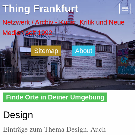
Menu
Thing Frankfurt
Artspaces
Netzwerk / Archiv - Kunst, Kritik und Neue
Medien seit 1992
Cool Places
Sitemap
About
Frankfurt Diary
Activity
Home
»
Tags
» Design
Recent Posts
Finde Orte in Deiner Umgebung
Home
Design
Einträge zum Thema Design. Auch