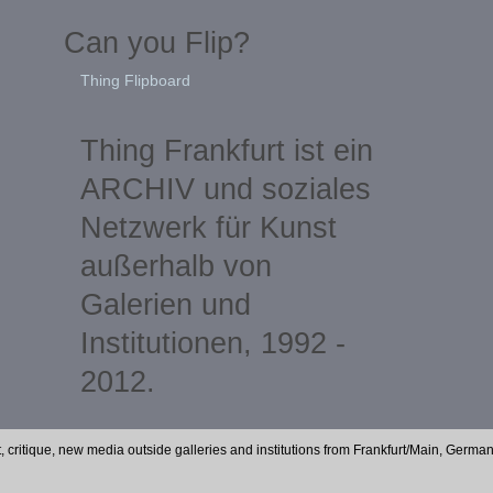
Can you Flip?
Thing Flipboard
Thing Frankfurt ist ein
ARCHIV und soziales
Netzwerk für Kunst
außerhalb von
Galerien und
Institutionen, 1992 -
2012.
t, critique, new media outside galleries and institutions from Frankfurt/Main, Germa