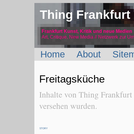
Thing Frankfurt
Frankfurt Kunst, Kritik und neue Medien
Art, Critique, New Media // Netzwerk
zur Um
Home
About
Site
Freitagsküche
Inhalte von Thing Frankfurt
versehen wurden.
STORY