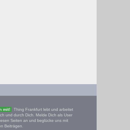
 mit!
Thing Frankfurt lebt und arbeitet
ich und durch Dich. Melde Dich als User
iesen Seiten an und beglücke uns mit
n Beiträgen.