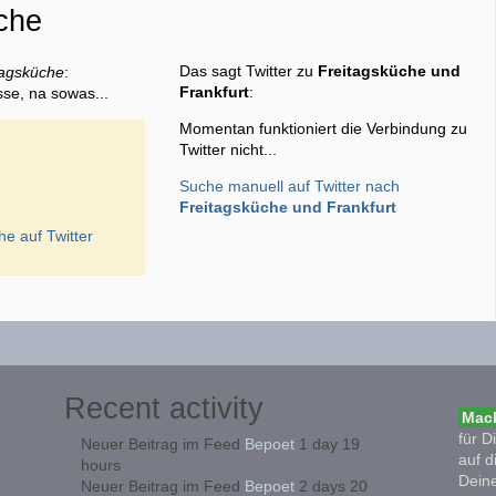
che
Das sagt Twitter zu
Freitagsküche und
tagsküche
:
Frankfurt
:
sse, na sowas...
Momentan funktioniert die Verbindung zu
Twitter nicht...
Suche manuell auf Twitter nach
Freitagsküche und Frankfurt
che
auf Twitter
Recent activity
Mach
für D
Neuer Beitrag im Feed
Bepoet
1 day 19
auf d
hours
Deine
Neuer Beitrag im Feed
Bepoet
2 days 20