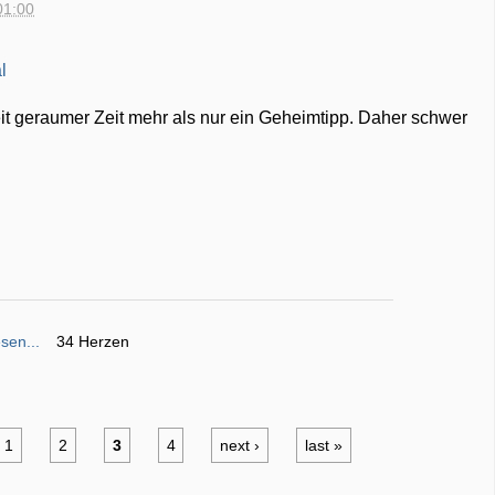
01:00
eit geraumer Zeit mehr als nur ein Geheimtipp. Daher schwer
sen...
34 Herzen
1
2
3
4
next ›
last »