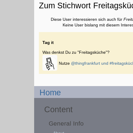
Zum Stichwort Freitagskü
Diese User interessieren sich auch für
Frei
Keine User bislang mit diesem Intere
Tag it
Was denkst Du zu "Freitagsküche"?
Nutze
@thingfrankfurt und
#freitagskü
Home
Content
General Info
About