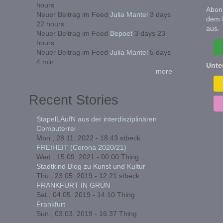
hours
Abonn
Neuer Beitrag im Feed
Julia Mantel
3 days
dem 
22 hours
aus.
Neuer Beitrag im Feed
Bepoet
3 days 23
hours
Neuer Beitrag im Feed
Julia Mantel
5 days
4 min
Unte
more
Recent Stories
StapelLAufN aus der interdisziplinären
Computerrei
Mon., 28.11. 2022 - 18:43
stbeck
FREIHEIT (Corona 2020/21)
Wed., 15.09. 2021 - 00:00
Thing
Stadtkind Blog zu Kunst und Kultur
Thu., 23.05. 2019 - 12:21
stbeck
FRANKFURT IN GRÜN
Sat., 04.05. 2019 - 14:10
Thing
Frankfurt
Sun., 03.03. 2019 - 16:37
Thing