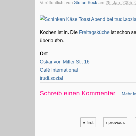
Veröffentlicht von
Stefan Beck
am
28. Jan. 2005, 
Kochen ist in. Die
Freitagsküche
ist schon s
überlaufen.
Ort:
Oskar von Miller Str. 16
Café International
trudi.sozial
Schreib einen Kommentar
Mehr le
« first
‹ previous