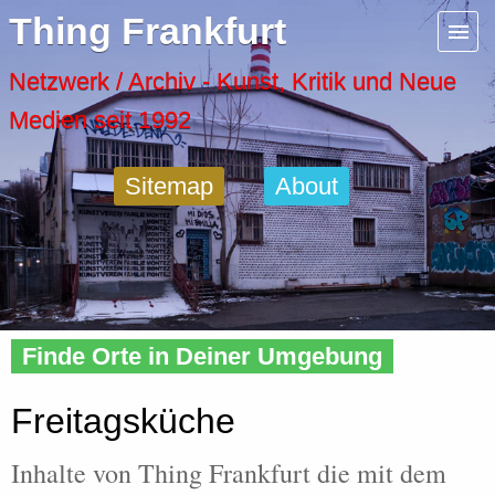
Menu
Thing Frankfurt
Artspaces
Netzwerk / Archiv - Kunst, Kritik und Neue
Medien seit 1992
Cool Places
Sitemap
About
Frankfurt Diary
Activity
Home
»
Tags
» Freitagsküche
Recent Posts
Finde Orte in Deiner Umgebung
Home
Freitagsküche
Inhalte von Thing Frankfurt die mit dem