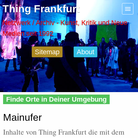
Menu
Thing Frankfurt
Artspaces
Netzwerk / Archiv - Kunst, Kritik und Neue
Medien seit 1992
Cool Places
Sitemap
About
Frankfurt Diary
Activity
Home
»
Tags
» Mainufer
Recent Posts
Finde Orte in Deiner Umgebung
Home
Mainufer
Inhalte von Thing Frankfurt die mit dem