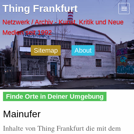
Menu
Thing Frankfurt
Artspaces
Netzwerk / Archiv - Kunst, Kritik und Neue
Medien seit 1992
Cool Places
Sitemap
About
Frankfurt Diary
Activity
Home
»
Tags
» Mainufer
Recent Posts
Finde Orte in Deiner Umgebung
Home
Mainufer
Inhalte von Thing Frankfurt die mit dem