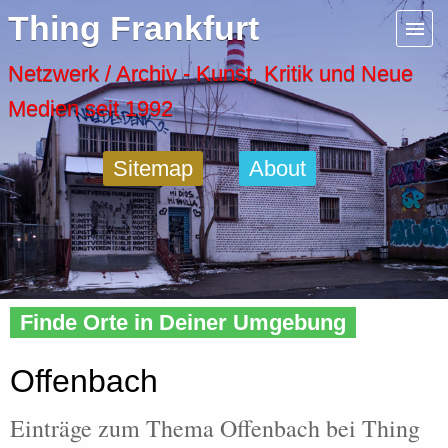
Menu
Thing Frankfurt
Artspaces
Netzwerk / Archiv - Kunst, Kritik und Neue
Medien seit 1992
Cool Places
Sitemap
About
Frankfurt Diary
Activity
Home
»
Tags
» Offenbach
Recent Posts
Finde Orte in Deiner Umgebung
Home
Offenbach
Einträge zum Thema Offenbach bei Thing