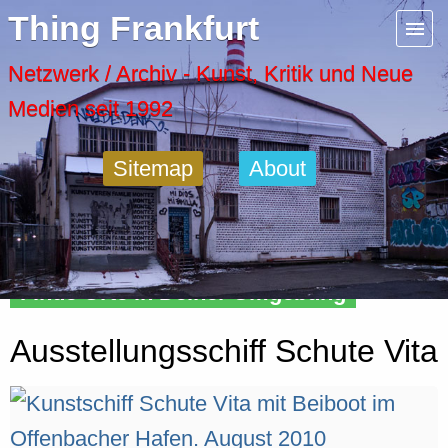
Menu
Thing Frankfurt
Artspaces
Netzwerk / Archiv - Kunst, Kritik und Neue
Medien seit 1992
Cool Places
Sitemap
About
Frankfurt Diary
Activity
Finde Orte in Deiner Umgebung
Recent Posts
Ausstellungsschiff Schute Vita
Home