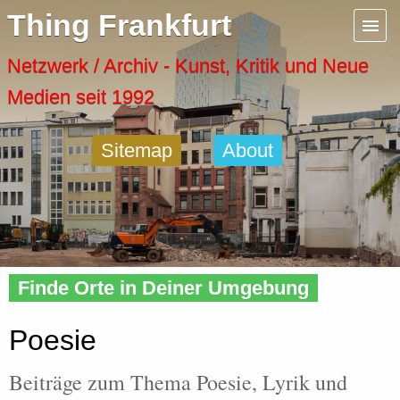
Menu
Thing Frankfurt
Artspaces
Netzwerk / Archiv - Kunst, Kritik und Neue
Medien seit 1992
Cool Places
Sitemap
About
Frankfurt Diary
Activity
Home
»
Tags
» Poesie
Recent Posts
Finde Orte in Deiner Umgebung
Home
Poesie
Beiträge zum Thema Poesie, Lyrik und