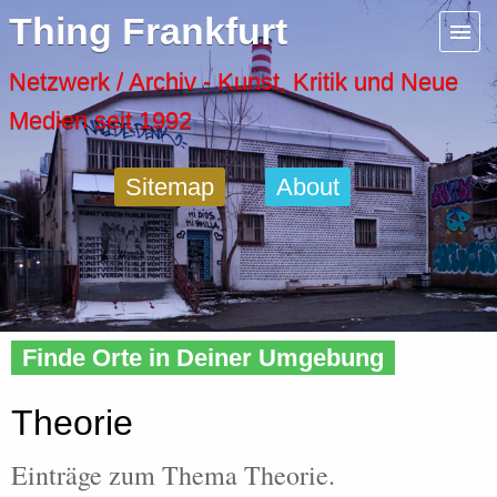
Menu
Thing Frankfurt
Artspaces
Netzwerk / Archiv - Kunst, Kritik und Neue
Medien seit 1992
Cool Places
Sitemap
About
Frankfurt Diary
Activity
Home
»
Tags
» Theorie
Recent Posts
Finde Orte in Deiner Umgebung
Home
Theorie
Einträge zum Thema Theorie.