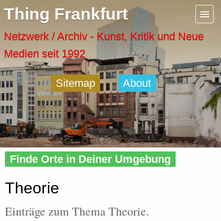
Menu
Thing Frankfurt
Artspaces
Netzwerk / Archiv - Kunst, Kritik und Neue
Medien seit 1992
Cool Places
Sitemap
About
Frankfurt Diary
Activity
Home
»
Tags
» Theorie
Recent Posts
Finde Orte in Deiner Umgebung
Home
Theorie
Einträge zum Thema Theorie.