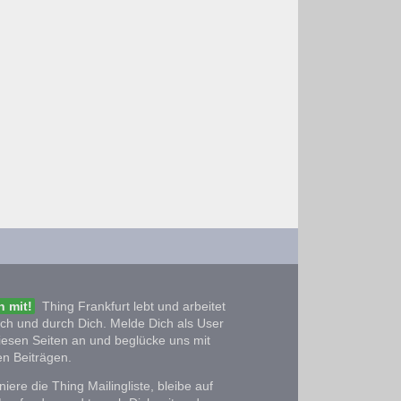
 mit!
Thing Frankfurt lebt und arbeitet
ich und durch Dich. Melde Dich als User
iesen Seiten an und beglücke uns mit
n Beiträgen.
iere die Thing Mailingliste, bleibe auf