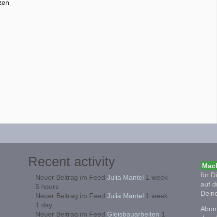
zen
Recent activity
Mach
für D
Neuer Beitrag im Feed
Julia Mantel
1 week
auf d
5 hours
Deine
Neuer Beitrag im Feed
Julia Mantel
1 week
1 day
Abonn
Neuer Beitrag im Feed
Gleisbauarbeiten
1