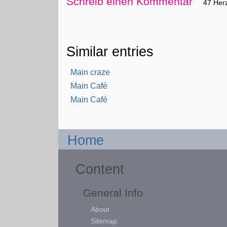
Schreib einen Kommentar
47 Her
Similar entries
Main craze
Main Café
Main Café
Home
Content
General Info
About
Sitemap