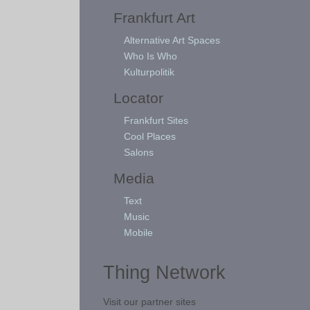
Frankfurt Art
Alternative Art Spaces
Who Is Who
Kulturpolitik
Locator
Frankfurt Sites
Cool Places
Salons
Media
Text
Music
Mobile
Thing Network
Visit our partner sites