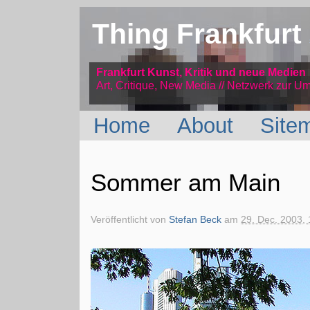
Thing Frankfurt
Frankfurt Kunst, Kritik und neue Medien
Art, Critique, New Media // Netzwerk
zur Um
Home
About
Site
Sommer am Main
Veröffentlicht von
Stefan Beck
am
29. Dec. 2003, 