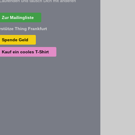
Laufenden und tausch Dich mit anderen
Zur Mailingliste
rstütze Thing Frankfurt
Spende Geld
Kauf ein cooles T-Shirt