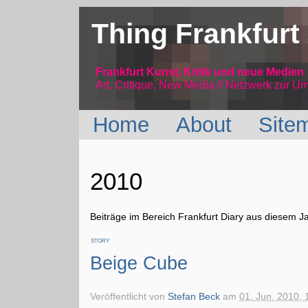
Thing Frankfurt
Frankfurt Kunst, Kritik und neue Medien
Art, Critique, New Media // Netzwerk
zur Um
Home
About
Site
2010
Beiträge im Bereich Frankfurt Diary aus diesem J
STORY
Beige Cube
Veröffentlicht von
Stefan Beck
am
01. Jun. 2010, 