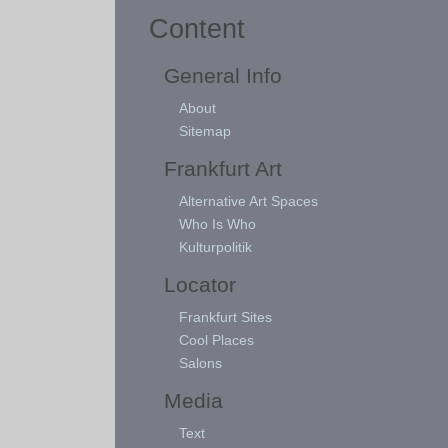
Content
General Info
About
Sitemap
Frankfurt Art
Alternative Art Spaces
Who Is Who
Kulturpolitik
Locator
Frankfurt Sites
Cool Places
Salons
Media
Text