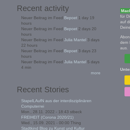
Recent activity
Mach
für D
Neuer Beitrag im Feed
Bepoet
1 day 19
auf d
hours
Deine
Neuer Beitrag im Feed
Bepoet
2 days 20
hours
Abonn
Neuer Beitrag im Feed
Julia Mantel
3 days
dem 
22 hours
aus.
Neuer Beitrag im Feed
Bepoet
3 days 23
hours
Neuer Beitrag im Feed
Julia Mantel
5 days
4 min
Unte
more
Recent Stories
StapelLAufN aus der interdisziplinären
Computerrei
Mon., 28.11. 2022 - 18:43
stbeck
FREIHEIT (Corona 2020/21)
Wed., 15.09. 2021 - 00:00
Thing
Stadtkind Blog zu Kunst und Kultur