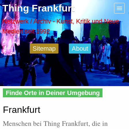
Menu
Thing Frankfurt
Artspaces
Netzwerk / Archiv - Kunst, Kritik und Neue
Medien seit 1992
Cool Places
Sitemap
About
Frankfurt Diary
Activity
Home
»
People
»
City
» Frankfurt
Recent Posts
Finde Orte in Deiner Umgebung
Home
Frankfurt
Menschen bei Thing Frankfurt, die in