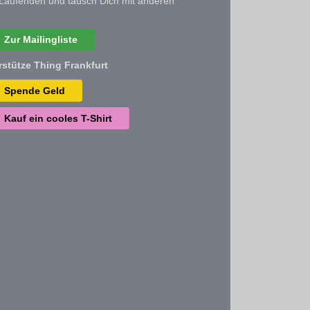
Laufenden und tausch Dich mit anderen
Zur Mailingliste
rstütze Thing Frankfurt
Spende Geld
Kauf ein cooles T-Shirt