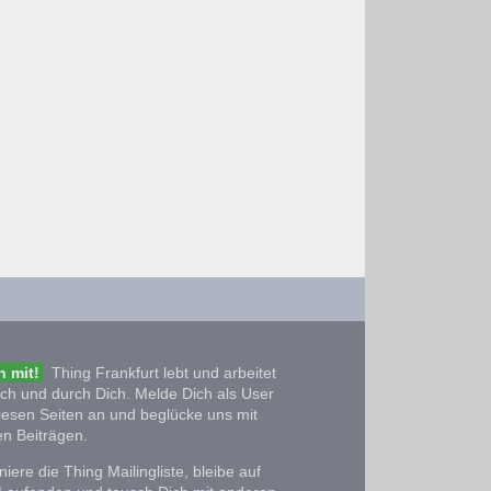
 mit!
Thing Frankfurt lebt und arbeitet
ich und durch Dich. Melde Dich als User
iesen Seiten an und beglücke uns mit
n Beiträgen.
iere die Thing Mailingliste, bleibe auf