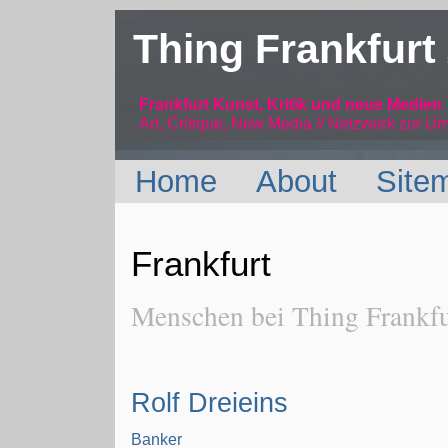
Thing Frankfurt
Frankfurt Kunst, Kritik und neue Medien
Art, Critique, New Media // Netzwerk
zur Um
Home
About
Site
Frankfurt
Menschen bei Thing Frankfur
Rolf Dreieins
Banker