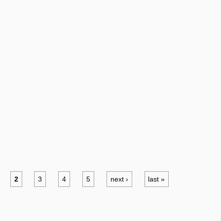
2
3
4
5
next ›
last »