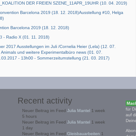
OALITION DER FREIEN SZENE_11APR_19UHR (10. 04. 2019)
Convention Barcelona 2019 (18. 12. 2018)Ausstellung #10, Helga
8)
ntion Barcelona 2019 (18. 12. 2018)
 - Radio X (01. 11. 2018)
2017 Ausstellungen im Juli /Cornelia Heier (Lela) (12. 07.
Animals und weitere Experimentalbüro news (01. 07.
.03.2017 - 13h00 - Sommerzeitumstellung (21. 03. 2017)
Recent activity
Mach
für D
Neuer Beitrag im Feed
Julia Mantel
1 week
auf d
5 hours
Deine
Neuer Beitrag im Feed
Julia Mantel
1 week
1 day
Abonn
Neuer Beitrag im Feed
Gleisbauarbeiten
1