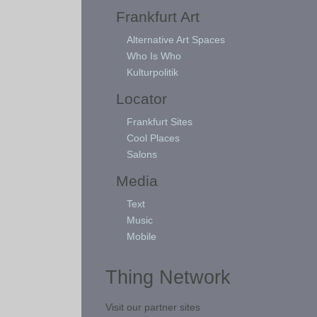
Frankfurt Art
Alternative Art Spaces
Who Is Who
Kulturpolitik
Locator
Frankfurt Sites
Cool Places
Salons
Media
Text
Music
Mobile
Thing Network
Visit our partner sites