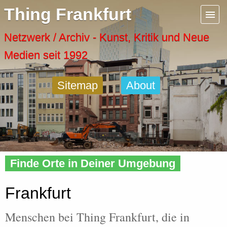
Menu
Thing Frankfurt
Artspaces
Netzwerk / Archiv - Kunst, Kritik und Neue
Medien seit 1992
Cool Places
Sitemap
About
Frankfurt Diary
Activity
Home
»
People
»
City
» Frankfurt
Recent Posts
Finde Orte in Deiner Umgebung
Home
Frankfurt
Menschen bei Thing Frankfurt, die in