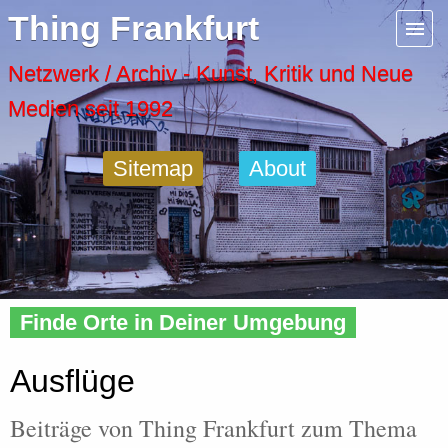
Menu
Thing Frankfurt
Artspaces
Netzwerk / Archiv - Kunst, Kritik und Neue
Medien seit 1992
Cool Places
Sitemap
About
Frankfurt Diary
Activity
Home
»
Tags
» Ausflug
Recent Posts
Finde Orte in Deiner Umgebung
Home
Ausflüge
Beiträge von Thing Frankfurt zum Thema