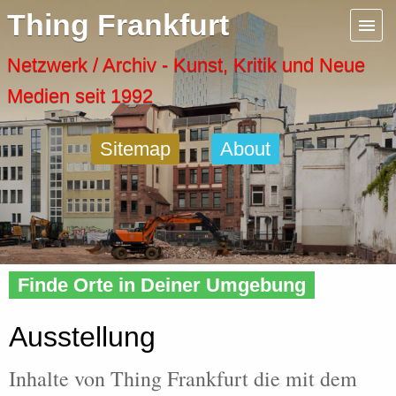
Menu
Thing Frankfurt
Artspaces
Netzwerk / Archiv - Kunst, Kritik und Neue
Medien seit 1992
Cool Places
Sitemap
About
Frankfurt Diary
Activity
Home
»
Tags
» Ausstellung
Recent Posts
Finde Orte in Deiner Umgebung
Home
Ausstellung
Inhalte von Thing Frankfurt die mit dem