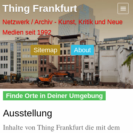
Menu
Thing Frankfurt
Artspaces
Netzwerk / Archiv - Kunst, Kritik und Neue
Medien seit 1992
Cool Places
Sitemap
About
Frankfurt Diary
Activity
Home
»
Tags
» Ausstellung
Recent Posts
Finde Orte in Deiner Umgebung
Home
Ausstellung
Inhalte von Thing Frankfurt die mit dem