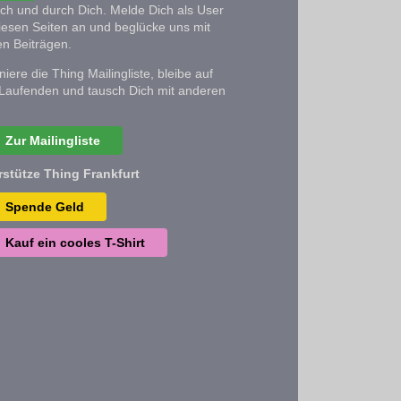
ich und durch Dich. Melde Dich als User
iesen Seiten an und beglücke uns mit
n Beiträgen.
iere die Thing Mailingliste, bleibe auf
Laufenden und tausch Dich mit anderen
Zur Mailingliste
rstütze Thing Frankfurt
Spende Geld
Kauf ein cooles T-Shirt