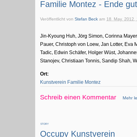
Familie Montez - Ende gut
Veröffentlicht von
Stefan Beck
am
18. May. 2012,
Jin-Kyoung Huh, Jörg Simon, Corinna Mayer,
Pauer, Christoph von Loew, Jan Lotter, Eva M
Tadic, Edwin Schäfer, Holger Wüst, Johann
Stanojev, Christiaan Tonnis, Sandip Shah, W
Ort:
Kunstverein Familie Montez
Schreib einen Kommentar
Mehr le
STORY
Occupy Kunstverein