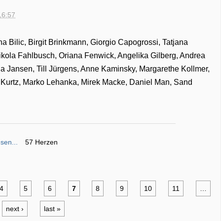
16:57
a Bilic, Birgit Brinkmann, Giorgio Capogrossi, Tatjana
ikola Fahlbusch, Oriana Fenwick, Angelika Gilberg, Andrea
lia Jansen, Till Jürgens, Anne Kaminsky, Margarethe Kollmer,
d Kurtz, Marko Lehanka, Mirek Macke, Daniel Man, Sand
sen...
57 Herzen
4
5
6
7
8
9
10
11
…
next ›
last »