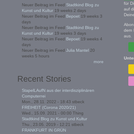
für D
Neuer Beitrag im Feed
Stadtkind Blog zu
auf d
Kunst und Kultur
19 weeks 2 days
Deine
Neuer Beitrag im Feed
Bepoet
19 weeks 3
days
Abonn
Neuer Beitrag im Feed
Stadtkind Blog zu
dem 
Kunst und Kultur
19 weeks 3 days
aus.
Neuer Beitrag im Feed
Bepoet
19 weeks 4
days
Neuer Beitrag im Feed
Julia Mantel
20
weeks 5 hours
Unte
more
Recent Stories
StapelLAufN aus der interdisziplinären
Computerrei
Mon., 28.11. 2022 - 18:43
stbeck
FREIHEIT (Corona 2020/21)
Wed., 15.09. 2021 - 00:00
Thing
Stadtkind Blog zu Kunst und Kultur
Thu., 23.05. 2019 - 12:21
stbeck
FRANKFURT IN GRÜN