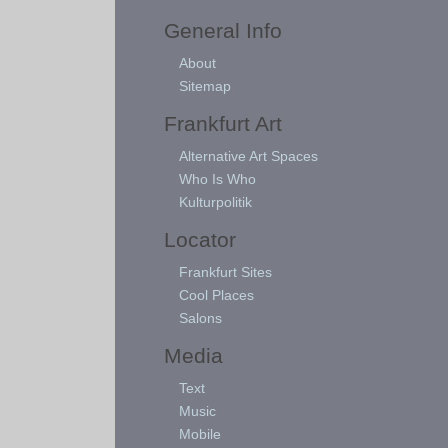
General Info
About
Sitemap
Frankfurt Art
Alternative Art Spaces
Who Is Who
Kulturpolitik
Locator
Frankfurt Sites
Cool Places
Salons
Media
Text
Music
Mobile