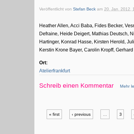
Veröffentlicht von
Stefan Beck
am
20. Jan. 2012, 
Heather Allen, Acci Baba, Fides Becker, Vesn
Defraine, Heide Deigert, Mathias Deutsch, N
Hartinger, Konrad Hasse, Kirsten Herold, Ju
Kerstin Krone Bayer, Carolin Kropff, Gerhar
Ort:
Atelierfrankfurt
Schreib einen Kommentar
Mehr le
« first
‹ previous
…
3