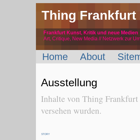
Thing Frankfurt
Frankfurt Kunst, Kritik und neue Medien
Art, Critique, New Media // Netzwerk
zur Um
Home
About
Site
Ausstellung
Inhalte von Thing Frankfurt
versehen wurden.
STORY