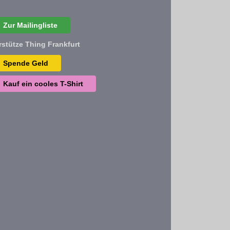
Zur Mailingliste
rstütze Thing Frankfurt
Spende Geld
Kauf ein cooles T-Shirt