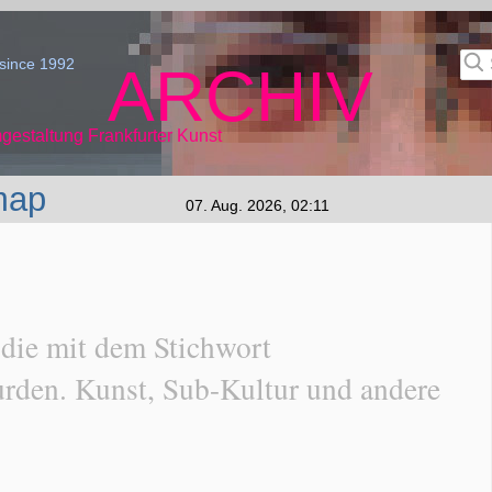
since 1992
ARCHIV
gestaltung Frankfurter Kunst
map
07. Aug. 2026, 02:11
 die mit dem Stichwort
urden. Kunst, Sub-Kultur und andere