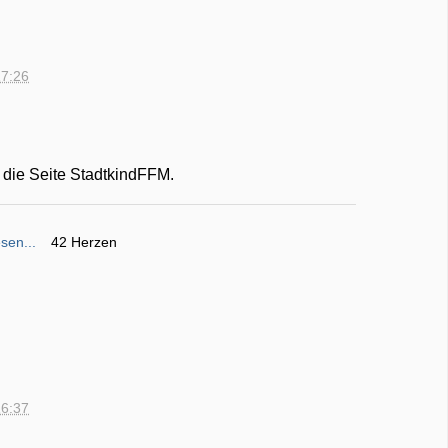
17:26
t die Seite StadtkindFFM.
sen...
42 Herzen
16:37