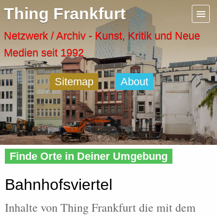
Menu
Thing Frankfurt
Artspaces
Netzwerk / Archiv - Kunst, Kritik und Neue
Medien seit 1992
Cool Places
Sitemap
About
Frankfurt Diary
Activity
Home
»
Tags
» Bahnhofsviertel
Recent Posts
Finde Orte in Deiner Umgebung
Home
Bahnhofsviertel
Inhalte von Thing Frankfurt die mit dem