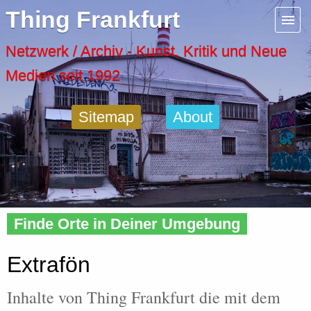
Menu
Thing Frankfurt
Artspaces
Netzwerk / Archiv - Kunst, Kritik und Neue
Medien seit 1992
Cool Places
Sitemap
About
Frankfurt Diary
Activity
Home
»
Tags
» Extrafön
Recent Posts
Finde Orte in Deiner Umgebung
Home
Extrafön
Inhalte von Thing Frankfurt die mit dem