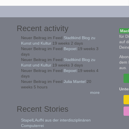
Recent activity
Mach
für D
Neuer Beitrag im Feed
Stadtkind Blog zu
auf d
Kunst und Kultur
19 weeks 2 days
Deine
Neuer Beitrag im Feed
Bepoet
19 weeks 3
days
Abonn
Neuer Beitrag im Feed
Stadtkind Blog zu
dem 
Kunst und Kultur
19 weeks 3 days
aus.
Neuer Beitrag im Feed
Bepoet
19 weeks 4
days
Neuer Beitrag im Feed
Julia Mantel
20
weeks 5 hours
Unte
more
Recent Stories
StapelLAufN aus der interdisziplinären
Computerrei