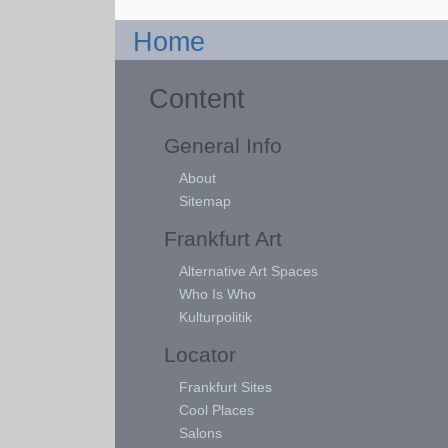
Home
Content
General Info
About
Sitemap
Frankfurt Art
Alternative Art Spaces
Who Is Who
Kulturpolitik
Locator
Frankfurt Sites
Cool Places
Salons