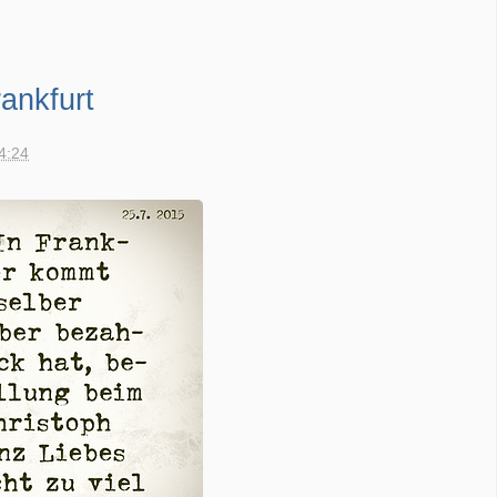
rankfurt
14:24