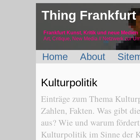
Thing Frankfurt
Frankfurt Kunst, Kritik und neue Medien
Art, Critique, New Media // Netzwerk
zur Um
Home
About
Site
Kulturpolitik
Einträge zum Thema Kulturpo
Zahlen, Fakten. Was gibt die
aus? Wie und warum fördert 
Kulturpolitik im Sinne der 