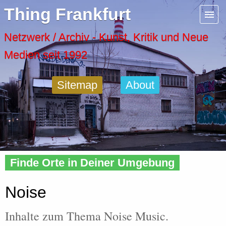
Menu
Thing Frankfurt
Artspaces
Netzwerk / Archiv - Kunst, Kritik und Neue
Medien seit 1992
Cool Places
Sitemap
About
Frankfurt Diary
Activity
Home
»
Tags
» Noise
Recent Posts
Finde Orte in Deiner Umgebung
Home
Noise
Inhalte zum Thema Noise Music.