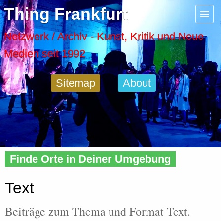
Menu
Thing Frankfurt
Artspaces
Netzwerk / Archiv - Kunst, Kritik und Neue
Medien seit 1992
Cool Places
Sitemap
About
Frankfurt Diary
Activity
Home
»
Tags
» Text
Recent Posts
Finde Orte in Deiner Umgebung
Home
Text
Beiträge zum Thema und Format Text.