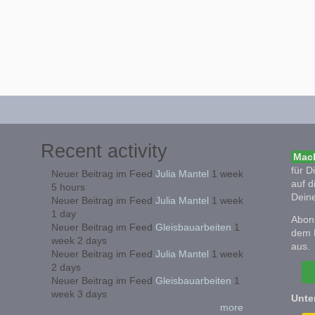
Recent activity
Mach
für D
Neuer Beitrag im Feed
Julia Mantel
1 week
auf d
5 hours
Deine
Neuer Beitrag im Feed
Julia Mantel
1 week
1 day
Abonn
Neuer Beitrag im Feed
Gleisbauarbeiten
1
dem 
week 2 days
aus.
Neuer Beitrag im Feed
Julia Mantel
1 week
2 days
Neuer Beitrag im Feed
Gleisbauarbeiten
1
week 3 days
Unte
more