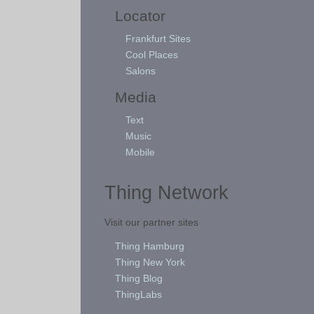
Locator
Frankfurt Sites
Cool Places
Salons
Media
Text
Music
Mobile
Thing Network
Visit our partner sites
Thing Hamburg
Thing New York
Thing Blog
ThingLabs