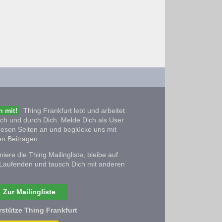
 mit!
Thing Frankfurt lebt und arbeitet
ich und durch Dich. Melde Dich als User
iesen Seiten an und beglücke uns mit
n Beiträgen.
iere die Thing Mailingliste, bleibe auf
Laufenden und tausch Dich mit anderen
Zur Mailingliste
rstütze Thing Frankfurt