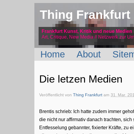
Thing Frankfurt
Frankfurt Kunst, Kritik und neue Medien
Art, Critique, New Media // Netzwerk
zur Um
Home
About
Site
Die letzen Medien
Veröffentlicht von
Thing Frankfurt
am
31. Mar. 20
Brentis schrieb: Ich hatte zudem immer gehoff
die nicht nur affirmativ danach trachten, sich
Entfesselung gebannter, fixierter Kräfte, zu