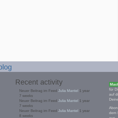
blog
Recent activity
Mach
für D
Neuer Beitrag im Feed
Julia Mantel
1 year
auf d
7 weeks
Deine
Neuer Beitrag im Feed
Julia Mantel
1 year
7 weeks
Abonn
Neuer Beitrag im Feed
Julia Mantel
1 year
dem 
8 weeks
aus.