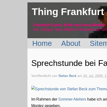
Thing Frankfurt
Frankfurt Kunst, Kritik und neue Medien
Art, Critique, New Media // Netzwerk
zur Um
Home
About
Site
Sprechstunde bei Fa
Veröffentlicht von
Stefan Beck
am
24. Jul. 2009, 
Im Rahmen der
Sommer Ateliers
habe ich am
Montez gegeben.