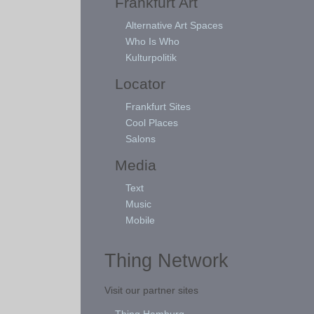
Frankfurt Art
Alternative Art Spaces
Who Is Who
Kulturpolitik
Locator
Frankfurt Sites
Cool Places
Salons
Media
Text
Music
Mobile
Thing Network
Visit our partner sites