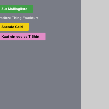
Zur Mailingliste
rstütze Thing Frankfurt
Spende Geld
Kauf ein cooles T-Shirt