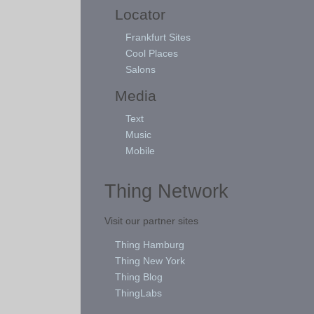
Locator
Frankfurt Sites
Cool Places
Salons
Media
Text
Music
Mobile
Thing Network
Visit our partner sites
Thing Hamburg
Thing New York
Thing Blog
ThingLabs