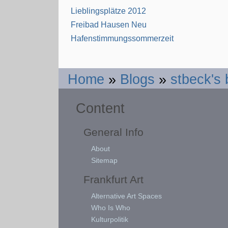
Lieblingsplätze 2012
Freibad Hausen Neu
Hafenstimmungssommerzeit
Home
»
Blogs
»
stbeck's 
Content
General Info
About
Sitemap
Frankfurt Art
Alternative Art Spaces
Who Is Who
Kulturpolitik