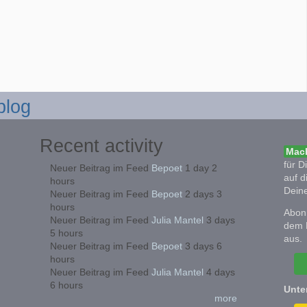
blog
Recent activity
Mach
für D
Neuer Beitrag im Feed
Bepoet
1 day 2
auf d
hours
Deine
Neuer Beitrag im Feed
Bepoet
2 days 3
hours
Abonn
Neuer Beitrag im Feed
Julia Mantel
3 days
dem 
5 hours
aus.
Neuer Beitrag im Feed
Bepoet
3 days 6
hours
Neuer Beitrag im Feed
Julia Mantel
4 days
6 hours
Unte
more