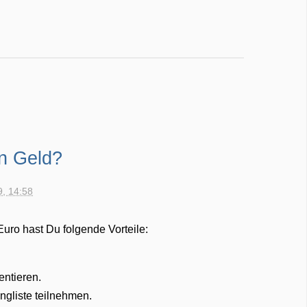
n Geld?
9, 14:58
Euro hast Du folgende Vorteile:
entieren.
ingliste teilnehmen.