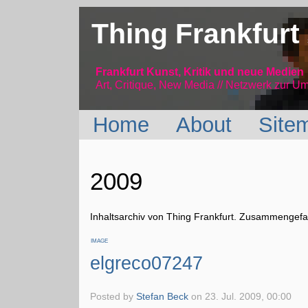
Thing Frankfurt
Frankfurt Kunst, Kritik und neue Medien
Art, Critique, New Media // Netzwerk
zur Um
Home
About
Site
2009
Inhaltsarchiv von Thing Frankfurt. Zusammengefas
IMAGE
elgreco07247
Posted by
Stefan Beck
on
23. Jul. 2009, 00:00