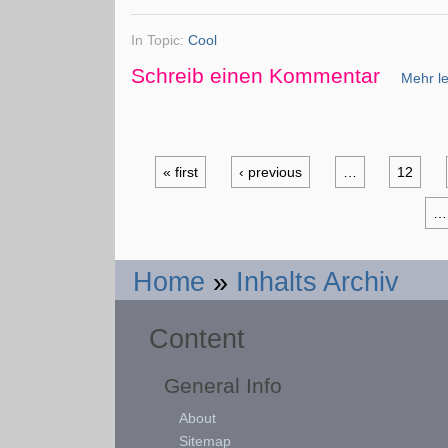
In Topic:
Cool
Schreib einen Kommentar
Mehr le
« first
‹ previous
…
12
…
Home
»
Inhalts Archiv
Content
General Info
About
Sitemap