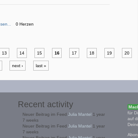
sen...
0 Herzen
13
14
15
16
17
18
19
20
next ›
last »
Recent activity
Mach
für D
Neuer Beitrag im Feed
Julia Mantel
1 year
auf d
7 weeks
Deine
Neuer Beitrag im Feed
Julia Mantel
1 year
7 weeks
Abonn
Neuer Beitrag im Feed
Julia Mantel
1 year