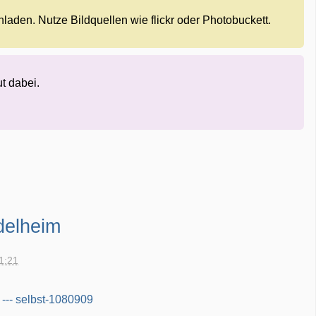
hladen. Nutze Bildquellen wie flickr oder Photobuckett.
ut dabei.
delheim
21:21