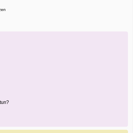
zen
 tun?