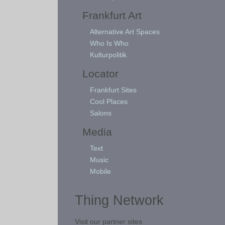
Frankfurt Art
Alternative Art Spaces
Who Is Who
Kulturpolitik
Locator
Frankfurt Sites
Cool Places
Salons
Media
Text
Music
Mobile
Thing Network
Visit our partner sites