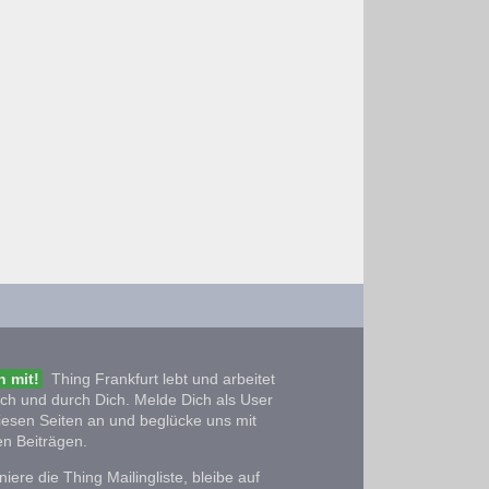
 mit!
Thing Frankfurt lebt und arbeitet
ich und durch Dich. Melde Dich als User
iesen Seiten an und beglücke uns mit
n Beiträgen.
iere die Thing Mailingliste, bleibe auf