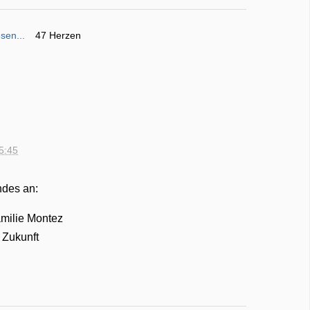
sen...
47 Herzen
15:45
ndes an:
amilie Montez
 Zukunft