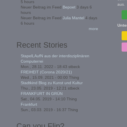
5 hours
aus.
Neuer Beitrag im Feed
Bepoet
3 days 6
hours
Neuer Beitrag im Feed
Julia Mantel
4 days
6 hours
Unte
more
Recent Stories
StapelLAufN aus der interdisziplinären
Computerrei
Mon., 28.11. 2022 - 18:43
stbeck
FREIHEIT (Corona 2020/21)
Wed., 15.09. 2021 - 00:00
Thing
Stadtkind Blog zu Kunst und Kultur
Thu., 23.05. 2019 - 12:21
stbeck
FRANKFURT IN GRÜN
Sat., 04.05. 2019 - 14:10
Thing
Frankfurt
Sun., 03.03. 2019 - 16:37
Thing
Can you Flip?