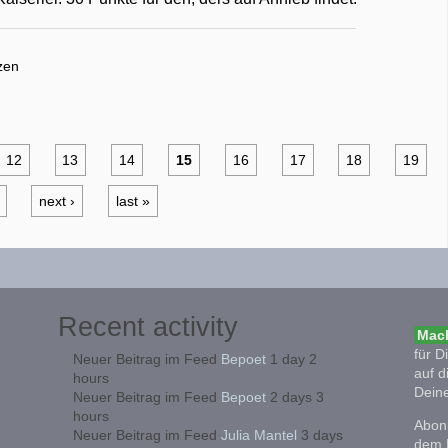
zen
12
13
14
15
16
17
18
19
next ›
last »
Recent activity
Mach
für D
Neuer Beitrag im Feed
Bepoet
1 day 2
auf d
hours
Deine
Neuer Beitrag im Feed
Bepoet
2 days 3
hours
Abonn
Neuer Beitrag im Feed
Julia Mantel
3 days
dem 