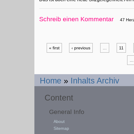
Schreib einen Kommentar
47 Her
« first
‹ previous
…
11
…
Home
»
Inhalts Archiv
Content
General Info
About
Sitemap