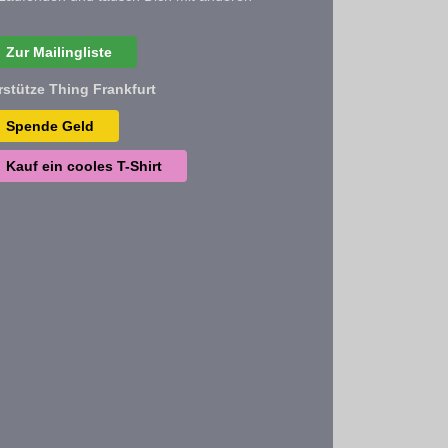
Zur Mailingliste
rstütze Thing Frankfurt
Spende Geld
Kauf ein cooles T-Shirt