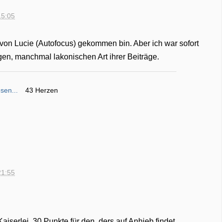
15:05
m von Lucie (Autofocus) gekommen bin. Aber ich war sofort
ngen, manchmal lakonischen Art ihrer Beiträge.
sen...
43 Herzen
21:55
aiserlei. 30 Punkte für den, ders auf Anhieb findet.