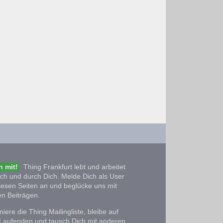
 mit!
Thing Frankfurt lebt und arbeitet
ich und durch Dich. Melde Dich als User
iesen Seiten an und beglücke uns mit
n Beiträgen.
iere die Thing Mailingliste, bleibe auf
Laufenden und tausch Dich mit anderen