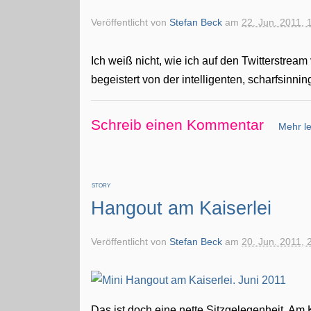
Veröffentlicht von
Stefan Beck
am
22. Jun. 2011, 
Ich weiß nicht, wie ich auf den Twitterstrea
begeistert von der intelligenten, scharfsinni
Schreib einen Kommentar
Mehr le
STORY
Hangout am Kaiserlei
Veröffentlicht von
Stefan Beck
am
20. Jun. 2011, 
Das ist doch eine nette Sitzgelegenheit. Am K