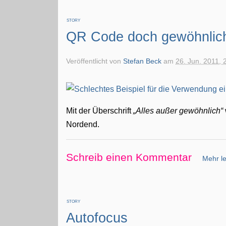
STORY
QR Code doch gewöhnlic
Veröffentlicht von
Stefan Beck
am
26. Jun. 2011, 
Mit der Überschrift
Alles außer gewöhnlich
Nordend.
Schreib einen Kommentar
Mehr le
STORY
Autofocus