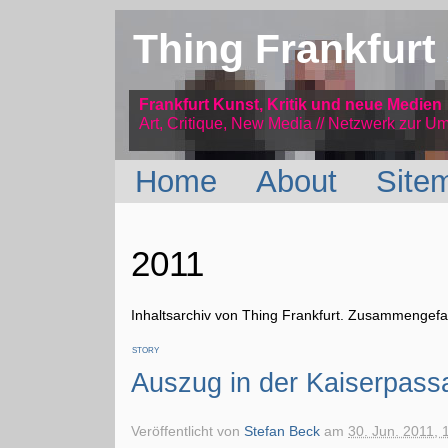
Thing Frankfurt
Frankfurt Kunst, Kritik und neue Medien
Art, Critique, New Media // Netzwerk
zur Um
Home
About
Site
2011
Inhaltsarchiv von Thing Frankfurt. Zusammengefas
STORY
Auszug in der Kaiserpass
Veröffentlicht von
Stefan Beck
am
30. Jun. 2011, 