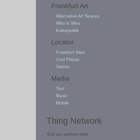
Frankfurt Art
Alternative Art Spaces
Who Is Who
Kulturpolitik
Locator
Frankfurt Sites
Cool Places
Salons
Media
Text
Music
Mobile
Thing Network
Visit our partner sites