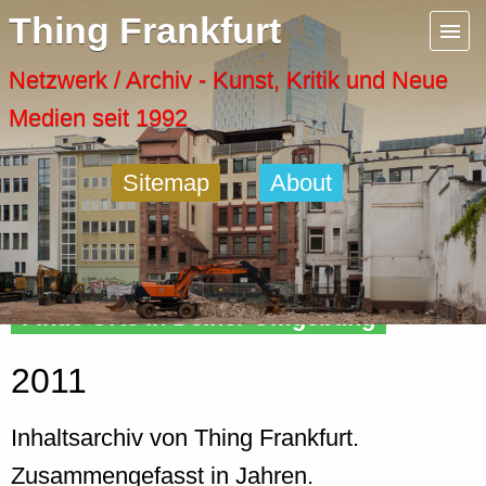
Menu
Thing Frankfurt
Artspaces
Netzwerk / Archiv - Kunst, Kritik und Neue
Medien seit 1992
Cool Places
Sitemap
About
Frankfurt Diary
Activity
Finde Orte in Deiner Umgebung
Recent Posts
2011
Home
Inhaltsarchiv von Thing Frankfurt.
Zusammengefasst in Jahren.