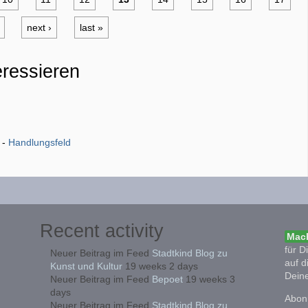
next ›
last »
eressieren
-
Handlungsfeld
Recent activity
Mach
für D
Neuer Beitrag im Feed
Stadtkind Blog zu
auf d
Kunst und Kultur
19 weeks 2 days
Deine
Neuer Beitrag im Feed
Bepoet
19 weeks 3
days
Abonn
Neuer Beitrag im Feed
Stadtkind Blog zu