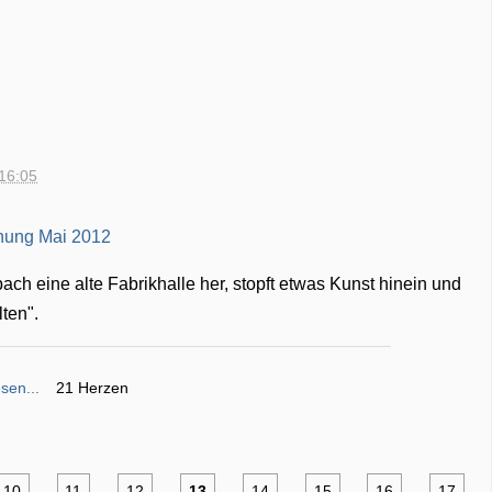
 16:05
ch eine alte Fabrikhalle her, stopft etwas Kunst hinein und
ten".
sen...
21 Herzen
10
11
12
13
14
15
16
17