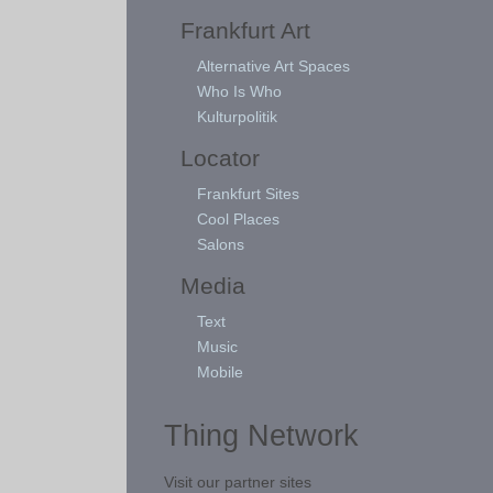
Frankfurt Art
Alternative Art Spaces
Who Is Who
Kulturpolitik
Locator
Frankfurt Sites
Cool Places
Salons
Media
Text
Music
Mobile
Thing Network
Visit our partner sites