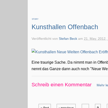
STORY
Kunsthallen Offenbach
Veröffentlicht von
Stefan Beck
am
21. May. 2012,
Eine traurige Sache. Da nimmt man in Offenba
nennt das Ganze dann auch noch "Neue Wel
Schreib einen Kommentar
Mehr le
« first
‹ previous
…
9