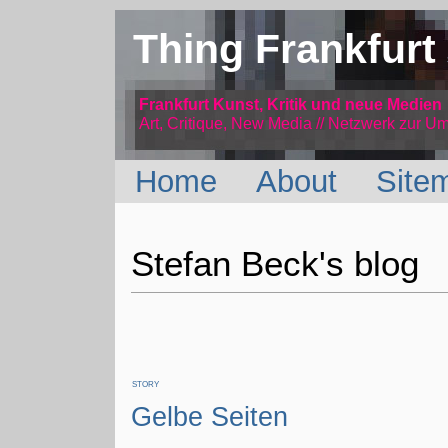
Thing Frankfurt
Frankfurt Kunst, Kritik und neue Medien
Art, Critique, New Media // Netzwerk
zur Um
Home
About
Site
Stefan Beck's blog
STORY
Gelbe Seiten