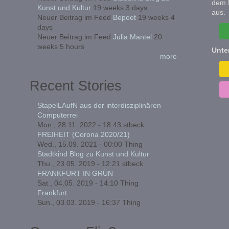
dem 
Kunst und Kultur
19 weeks 3 days
aus.
Neuer Beitrag im Feed
Bepoet
19 weeks 4
days
Neuer Beitrag im Feed
Julia Mantel
20
weeks 5 hours
Unte
more
Recent Stories
StapelLAufN aus der interdisziplinären
Computerrei
Mon., 28.11. 2022 - 18:43
stbeck
FREIHEIT (Corona 2020/21)
Wed., 15.09. 2021 - 00:00
Thing
Stadtkind Blog zu Kunst und Kultur
Thu., 23.05. 2019 - 12:21
stbeck
FRANKFURT IN GRÜN
Sat., 04.05. 2019 - 14:10
Thing
Frankfurt
Sun., 03.03. 2019 - 16:37
Thing