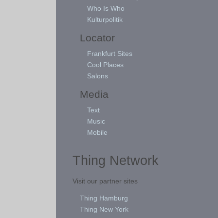
Who Is Who
Kulturpolitik
Locator
Frankfurt Sites
Cool Places
Salons
Media
Text
Music
Mobile
Thing Network
Visit our partner sites
Thing Hamburg
Thing New York