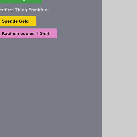
rstütze Thing Frankfurt
Spende Geld
Kauf ein cooles T-Shirt