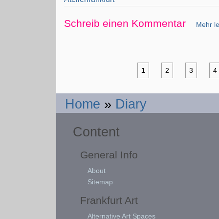
Schreib einen Kommentar
Mehr le
1
2
3
4
Home
»
Diary
Content
General Info
About
Sitemap
Frankfurt Art
Alternative Art Spaces