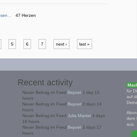
sen...
47 Herzen
5
6
7
next ›
last »
Recent activity
Mach
für D
Neuer Beitrag im Feed
Bepoet
1 day 13
auf d
hours
Deine
Neuer Beitrag im Feed
Bepoet
2 days 14
hours
Abonn
Neuer Beitrag im Feed
Julia Mantel
3 days
dem 
16 hours
aus.
Neuer Beitrag im Feed
Bepoet
3 days 17
hours