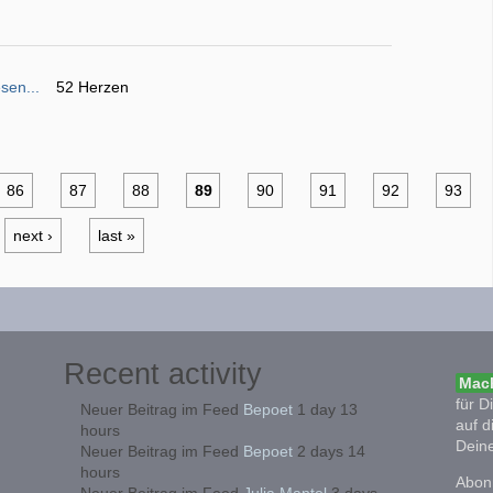
sen...
52 Herzen
86
87
88
89
90
91
92
93
next ›
last »
Recent activity
Mach
für D
Neuer Beitrag im Feed
Bepoet
1 day 13
auf d
hours
Deine
Neuer Beitrag im Feed
Bepoet
2 days 14
hours
Abonn