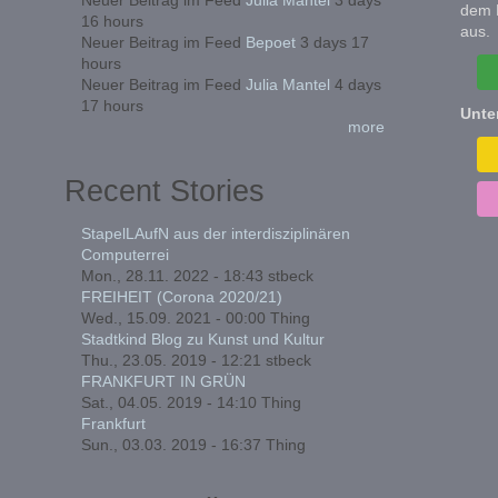
Neuer Beitrag im Feed
Julia Mantel
3 days
dem 
16 hours
aus.
Neuer Beitrag im Feed
Bepoet
3 days 17
hours
Neuer Beitrag im Feed
Julia Mantel
4 days
17 hours
Unte
more
Recent Stories
StapelLAufN aus der interdisziplinären
Computerrei
Mon., 28.11. 2022 - 18:43
stbeck
FREIHEIT (Corona 2020/21)
Wed., 15.09. 2021 - 00:00
Thing
Stadtkind Blog zu Kunst und Kultur
Thu., 23.05. 2019 - 12:21
stbeck
FRANKFURT IN GRÜN
Sat., 04.05. 2019 - 14:10
Thing
Frankfurt
Sun., 03.03. 2019 - 16:37
Thing