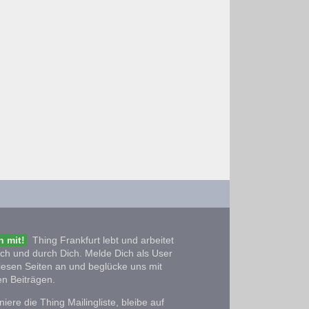
 mit!
Thing Frankfurt lebt und arbeitet
ich und durch Dich. Melde Dich als User
iesen Seiten an und beglücke uns mit
n Beiträgen.
iere die Thing Mailingliste, bleibe auf