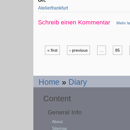
Ort:
Atelierfrankfurt
Schreib einen Kommentar
Mehr le
« first
‹ previous
…
85
Home
»
Diary
Content
General Info
About
Sitemap