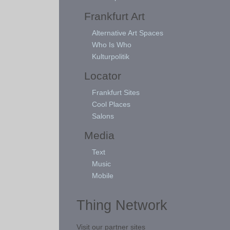
Frankfurt Art
Alternative Art Spaces
Who Is Who
Kulturpolitik
Locator
Frankfurt Sites
Cool Places
Salons
Media
Text
Music
Mobile
Thing Network
Visit our partner sites