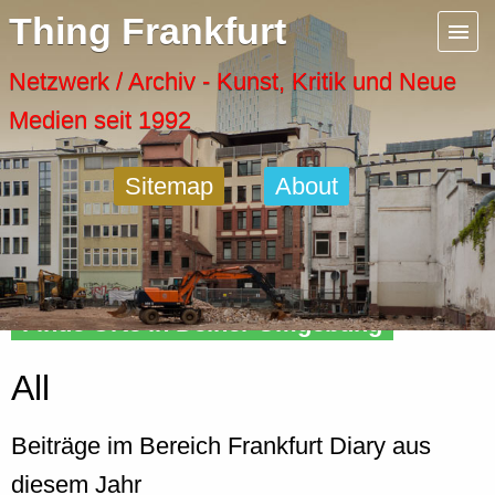
Menu
Thing Frankfurt
Artspaces
Netzwerk / Archiv - Kunst, Kritik und Neue
Medien seit 1992
Cool Places
Sitemap
About
Frankfurt Diary
Activity
Finde Orte in Deiner Umgebung
Recent Posts
All
Home
Beiträge im Bereich Frankfurt Diary aus
diesem Jahr