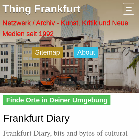
Menu
Thing Frankfurt
Artspaces
Netzwerk / Archiv - Kunst, Kritik und Neue
Medien seit 1992
Cool Places
Sitemap
About
Frankfurt Diary
Activity
Home
»
Frankfurt
» Diary
Recent Posts
Finde Orte in Deiner Umgebung
Home
Frankfurt Diary
Frankfurt Diary, bits and bytes of cultural