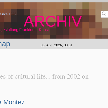
since 1992
ARCHIV
gestaltung Frankfurter Kunst
map
08. Aug. 2026, 03:31
es of cultural life... from 2002 on
ie Montez