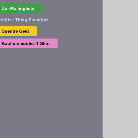
Zur Mailingliste
rstütze Thing Frankfurt
Spende Geld
Kauf ein cooles T-Shirt