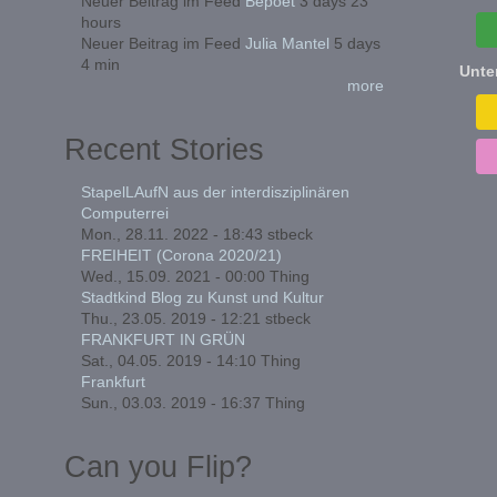
Neuer Beitrag im Feed
Bepoet
3 days 23
hours
Neuer Beitrag im Feed
Julia Mantel
5 days
4 min
Unte
more
Recent Stories
StapelLAufN aus der interdisziplinären
Computerrei
Mon., 28.11. 2022 - 18:43
stbeck
FREIHEIT (Corona 2020/21)
Wed., 15.09. 2021 - 00:00
Thing
Stadtkind Blog zu Kunst und Kultur
Thu., 23.05. 2019 - 12:21
stbeck
FRANKFURT IN GRÜN
Sat., 04.05. 2019 - 14:10
Thing
Frankfurt
Sun., 03.03. 2019 - 16:37
Thing
Can you Flip?