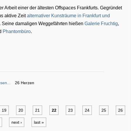
er Arbeit einer der ältesten Offspaces Frankfurts. Gegründet
s aktive Zeit
alternativer Kunsträume in Frankfurt und
n. Seine damaligen Weggefährten hießen
Galerie Fruchtig
,
d
Phantombüro
.
sen...
26 Herzen
19
20
21
22
23
24
25
26
next ›
last »