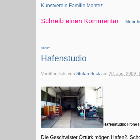
Kunstverein Familie Montez
Schreib einen Kommentar
Mehr le
STORY
Hafenstudio
Veröffentlicht von
Stefan Beck
am
20. Jun. 2009, 
Hafenstudio:
Frohe R
Die Geschwister Öztürk mögen Hafen2. Schon