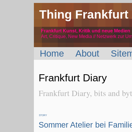
Thing Frankfurt
Frankfurt Kunst, Kritik und neue Medien
Art, Critique, New Media // Netzwerk
zur Um
Home
About
Site
Frankfurt Diary
Frankfurt Diary, bits and byt
STORY
Sommer Atelier bei Famil