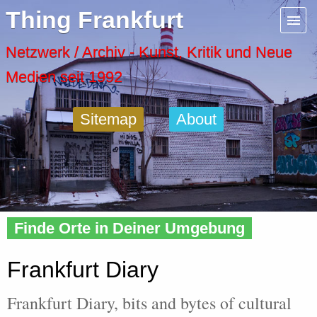
Menu
Thing Frankfurt
Artspaces
Netzwerk / Archiv - Kunst, Kritik und Neue
Medien seit 1992
Cool Places
Sitemap
About
Frankfurt Diary
Activity
Home
»
Frankfurt
» Diary
Recent Posts
Finde Orte in Deiner Umgebung
Home
Frankfurt Diary
Frankfurt Diary, bits and bytes of cultural