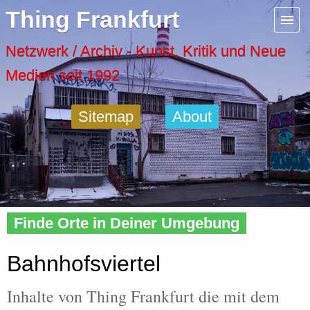
Menu
Thing Frankfurt
Artspaces
Netzwerk / Archiv - Kunst, Kritik und Neue
Medien seit 1992
Cool Places
Sitemap
About
Frankfurt Diary
Activity
Home
»
Tags
» Bahnhofsviertel
Recent Posts
Finde Orte in Deiner Umgebung
Home
Bahnhofsviertel
Inhalte von Thing Frankfurt die mit dem