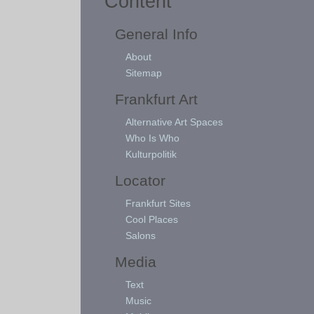
Content
General Info
About
Sitemap
Frankfurt Art
Alternative Art Spaces
Who Is Who
Kulturpolitik
Locator
Frankfurt Sites
Cool Places
Salons
Media
Text
Music