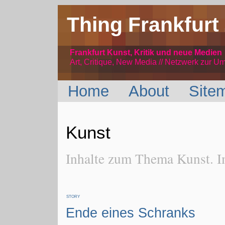
Thing Frankfurt
Frankfurt Kunst, Kritik und neue Medien
Art, Critique, New Media // Netzwerk
zur Um
Home
About
Site
Kunst
Inhalte zum Thema Kunst. I
STORY
Ende eines Schranks