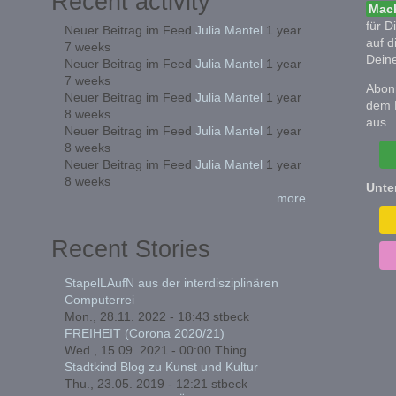
Recent activity
Mach
für D
Neuer Beitrag im Feed
Julia Mantel
1 year
auf d
7 weeks
Deine
Neuer Beitrag im Feed
Julia Mantel
1 year
7 weeks
Abonn
Neuer Beitrag im Feed
Julia Mantel
1 year
dem 
8 weeks
aus.
Neuer Beitrag im Feed
Julia Mantel
1 year
8 weeks
Neuer Beitrag im Feed
Julia Mantel
1 year
8 weeks
Unte
more
Recent Stories
StapelLAufN aus der interdisziplinären
Computerrei
Mon., 28.11. 2022 - 18:43
stbeck
FREIHEIT (Corona 2020/21)
Wed., 15.09. 2021 - 00:00
Thing
Stadtkind Blog zu Kunst und Kultur
Thu., 23.05. 2019 - 12:21
stbeck