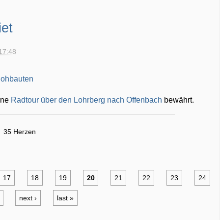
et
17:48
ine
Radtour über den Lohrberg nach Offenbach
bewährt.
35 Herzen
17
18
19
20
21
22
23
24
next ›
last »