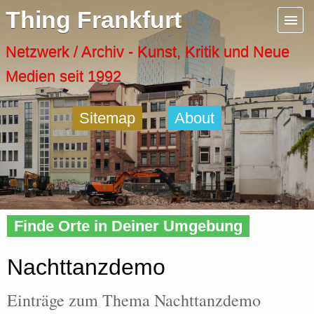
Menu
Thing Frankfurt
Artspaces
Netzwerk / Archiv - Kunst, Kritik und Neue
Medien seit 1992
Cool Places
Sitemap
About
Frankfurt Diary
Activity
Home
»
Tags
» Nachttanzdemo
Recent Posts
Finde Orte in Deiner Umgebung
Home
Nachttanzdemo
Einträge zum Thema Nachttanzdemo