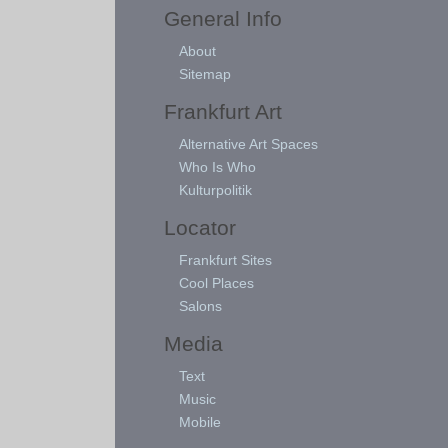
General Info
About
Sitemap
Frankfurt Art
Alternative Art Spaces
Who Is Who
Kulturpolitik
Locator
Frankfurt Sites
Cool Places
Salons
Media
Text
Music
Mobile