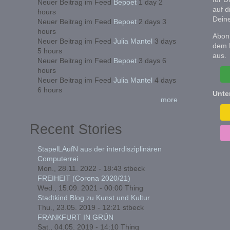
Neuer Beitrag im Feed
Bepoet
1 day 2
auf d
hours
Deine
Neuer Beitrag im Feed
Bepoet
2 days 3
hours
Abonn
Neuer Beitrag im Feed
Julia Mantel
3 days
dem 
5 hours
aus.
Neuer Beitrag im Feed
Bepoet
3 days 6
hours
Neuer Beitrag im Feed
Julia Mantel
4 days
6 hours
Unte
more
Recent Stories
StapelLAufN aus der interdisziplinären
Computerrei
Mon., 28.11. 2022 - 18:43
stbeck
FREIHEIT (Corona 2020/21)
Wed., 15.09. 2021 - 00:00
Thing
Stadtkind Blog zu Kunst und Kultur
Thu., 23.05. 2019 - 12:21
stbeck
FRANKFURT IN GRÜN
Sat., 04.05. 2019 - 14:10
Thing