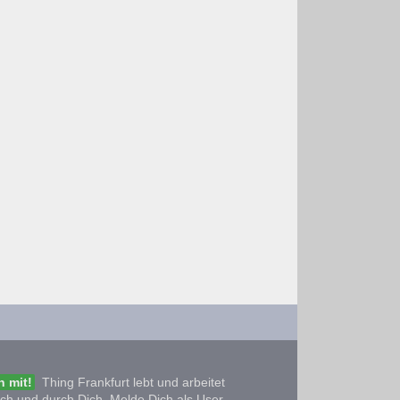
 mit!
Thing Frankfurt lebt und arbeitet
ich und durch Dich. Melde Dich als User