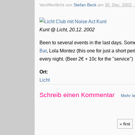
Veröffentlicht von
Stefan Beck
am
30. Dec. 2002, 
Kunt @ Licht, 20.12. 2002
Been to several events in the last days. Some
Bar
, Lola Montez (this one for just a short per
every night. (Beer 2€ + 10c for the "service")
Ort:
Licht
Schreib einen Kommentar
Mehr le
« first