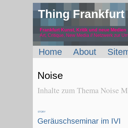
Thing Frankfurt
Frankfurt Kunst, Kritik und neue Medien
Art, Critique, New Media // Netzwerk
zur Um
Home
About
Site
Noise
Inhalte zum Thema Noise M
STORY
Geräuschseminar im IVI