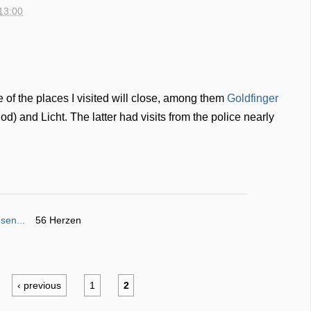
13:00
 of the places I visited will close, among them
Goldfinger
iod) and Licht. The latter had visits from the police nearly
sen...
56 Herzen
‹ previous
1
2