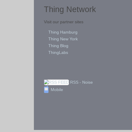
Thing Network
Visit our partner sites
Thing Hamburg
Thing New York
Thing Blog
ThingLabs
RSS - Noise
Mobile