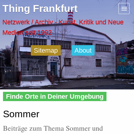
Menu
Thing Frankfurt
Artspaces
Netzwerk / Archiv - Kunst, Kritik und Neue
Medien seit 1992
Cool Places
Sitemap
About
Frankfurt Diary
Activity
Home
»
Tags
» Sommer
Recent Posts
Finde Orte in Deiner Umgebung
Home
Sommer
Beiträge zum Thema Sommer und