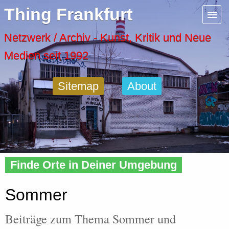
Menu
Thing Frankfurt
Artspaces
Netzwerk / Archiv - Kunst, Kritik und Neue
Medien seit 1992
Cool Places
Sitemap
About
Frankfurt Diary
Activity
Home
»
Tags
» Sommer
Recent Posts
Finde Orte in Deiner Umgebung
Home
Sommer
Beiträge zum Thema Sommer und