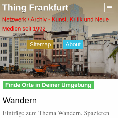
Menu
Thing Frankfurt
Artspaces
Netzwerk / Archiv - Kunst, Kritik und Neue
Medien seit 1992
Cool Places
Sitemap
About
Frankfurt Diary
Activity
Home
»
Tags
» Walking
Recent Posts
Finde Orte in Deiner Umgebung
Home
Wandern
Einträge zum Thema Wandern. Spazieren