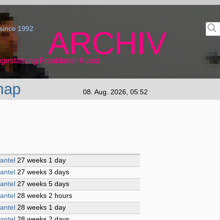
since 1992
ARCHIV
gestaltung Frankfurter Kunst
map
08. Aug. 2026, 05:52
antel
27 weeks 1 day
antel
27 weeks 3 days
antel
27 weeks 5 days
antel
28 weeks 2 hours
antel
28 weeks 1 day
antel
28 weeks 2 days