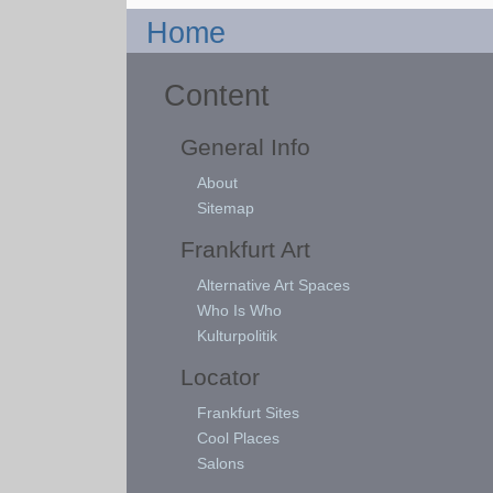
Home
Content
General Info
About
Sitemap
Frankfurt Art
Alternative Art Spaces
Who Is Who
Kulturpolitik
Locator
Frankfurt Sites
Cool Places
Salons