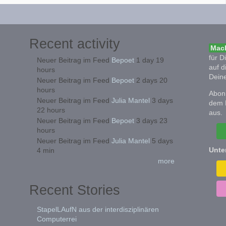
Recent activity
Mach
für D
Neuer Beitrag im Feed
Bepoet
1 day 19
auf d
hours
Deine
Neuer Beitrag im Feed
Bepoet
2 days 20
hours
Abonn
Neuer Beitrag im Feed
Julia Mantel
3 days
dem 
22 hours
aus.
Neuer Beitrag im Feed
Bepoet
3 days 23
hours
Neuer Beitrag im Feed
Julia Mantel
5 days
Unte
4 min
more
Recent Stories
StapelLAufN aus der interdisziplinären
Computerrei