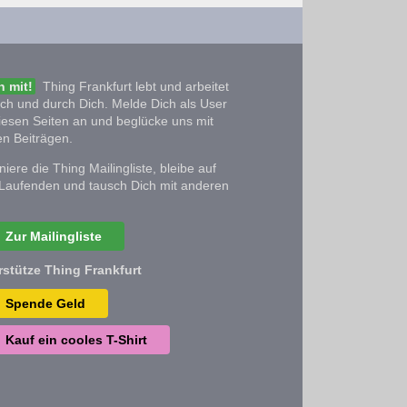
 mit!
Thing Frankfurt lebt und arbeitet
ich und durch Dich. Melde Dich als User
iesen Seiten an und beglücke uns mit
n Beiträgen.
iere die Thing Mailingliste, bleibe auf
Laufenden und tausch Dich mit anderen
Zur Mailingliste
rstütze Thing Frankfurt
Spende Geld
Kauf ein cooles T-Shirt