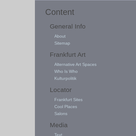
Content
General Info
About
Sitemap
Frankfurt Art
Alternative Art Spaces
Who Is Who
Kulturpolitik
Locator
Frankfurt Sites
Cool Places
Salons
Media
Text