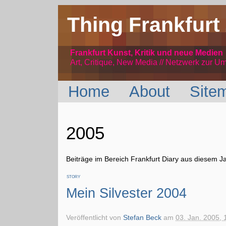
Thing Frankfurt
Frankfurt Kunst, Kritik und neue Medien
Art, Critique, New Media // Netzwerk
zur Um
Home
About
Site
2005
Beiträge im Bereich Frankfurt Diary aus diesem J
STORY
Mein Silvester 2004
Veröffentlicht von
Stefan Beck
am
03. Jan. 2005, 