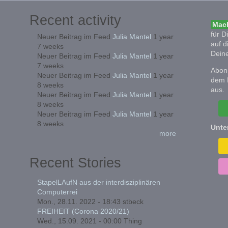
Recent activity
Mach
für D
Neuer Beitrag im Feed
Julia Mantel
1 year
auf d
7 weeks
Deine
Neuer Beitrag im Feed
Julia Mantel
1 year
7 weeks
Abonn
Neuer Beitrag im Feed
Julia Mantel
1 year
dem 
8 weeks
aus.
Neuer Beitrag im Feed
Julia Mantel
1 year
8 weeks
Neuer Beitrag im Feed
Julia Mantel
1 year
8 weeks
Unte
more
Recent Stories
StapelLAufN aus der interdisziplinären
Computerrei
Mon., 28.11. 2022 - 18:43
stbeck
FREIHEIT (Corona 2020/21)
Wed., 15.09. 2021 - 00:00
Thing