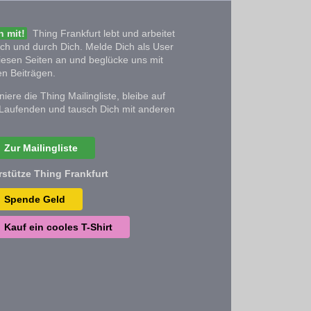
 mit!
Thing Frankfurt lebt und arbeitet
ich und durch Dich. Melde Dich als User
iesen Seiten an und beglücke uns mit
n Beiträgen.
iere die Thing Mailingliste, bleibe auf
Laufenden und tausch Dich mit anderen
Zur Mailingliste
rstütze Thing Frankfurt
Spende Geld
Kauf ein cooles T-Shirt