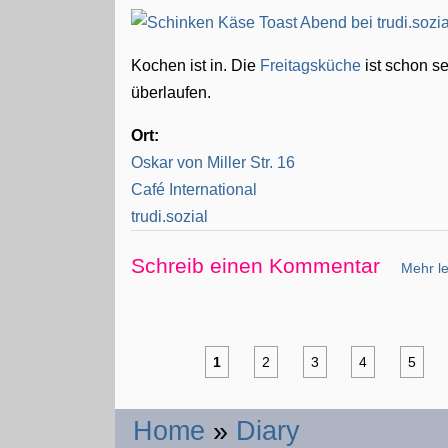
Kochen ist in. Die
Freitagsküche
ist schon s
überlaufen.
Ort:
Oskar von Miller Str. 16
Café International
trudi.sozial
Schreib einen Kommentar
Mehr le
1
2
3
4
5
Home
»
Diary