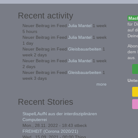
Recent activity
Mach
für D
Neuer Beitrag im Feed
Julia Mantel
1 week
auf d
5 hours
Deine
Neuer Beitrag im Feed
Julia Mantel
1 week
1 day
Abonn
Neuer Beitrag im Feed
Gleisbauarbeiten
1
dem 
week 2 days
aus.
Neuer Beitrag im Feed
Julia Mantel
1 week
2 days
Neuer Beitrag im Feed
Gleisbauarbeiten
1
week 3 days
Unte
more
Recent Stories
StapelLAufN aus der interdisziplinären
Computerrei
Mon., 28.11. 2022 - 18:43
stbeck
FREIHEIT (Corona 2020/21)
Wed., 15.09. 2021 - 00:00
Thing