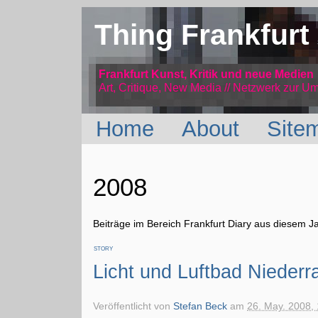
Thing Frankfurt
Frankfurt Kunst, Kritik und neue Medien
Art, Critique, New Media // Netzwerk
zur Um
Home
About
Site
2008
Beiträge im Bereich Frankfurt Diary aus diesem J
STORY
Licht und Luftbad Niederr
Veröffentlicht von
Stefan Beck
am
26. May. 2008,