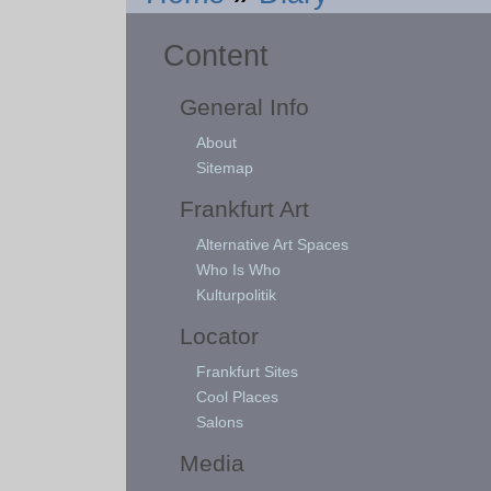
Content
General Info
About
Sitemap
Frankfurt Art
Alternative Art Spaces
Who Is Who
Kulturpolitik
Locator
Frankfurt Sites
Cool Places
Salons
Media