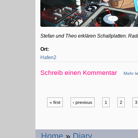
Stefan und Theo erklären Schallplatten. Rad
Ort:
Hafen2
Schreib einen Kommentar
Mehr le
« first
‹ previous
1
2
3
Home
»
Diary