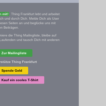
 mit!
Thing Frankfurt lebt und arbeitet
ich und durch Dich. Melde Dich als User
iesen Seiten an und beglücke uns mit
n Beiträgen.
iere die Thing Mailingliste, bleibe auf
Laufenden und tausch Dich mit anderen
Zur Mailingliste
rstütze Thing Frankfurt
Spende Geld
Kauf ein cooles T-Shirt