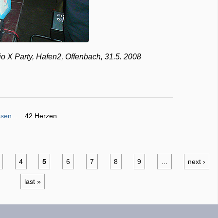
io X Party, Hafen2, Offenbach, 31.5. 2008
sen...
42 Herzen
4
5
6
7
8
9
…
next ›
last »