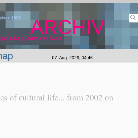
since 1992
ARCHIV
gestaltung Frankfurter Kunst
map
07. Aug. 2026, 04:46
es of cultural life... from 2002 on