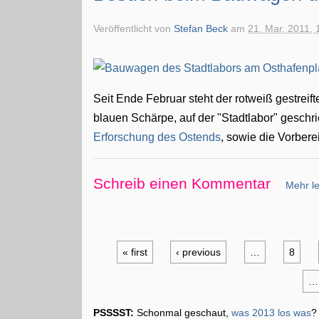
Veröffentlicht von
Stefan Beck
am
21. Mar. 2011, 
Seit Ende Februar steht der rotweiß gestreif
blauen Schärpe, auf der "Stadtlabor" geschr
Erforschung des Ostends
, sowie die Vorberei
Schreib einen Kommentar
Mehr le
« first
‹ previous
…
8
…
PSSSST:
Schonmal geschaut,
was 2013 los was
?