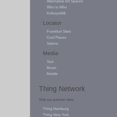
Alternative Art Spaces
Who Is Who
Kulturpolitik
Locator
Frankfurt Sites
Cool Places
Salons
Media
Text
Music
Mobile
Thing Network
Visit our partner sites
Thing Hamburg
Thing New York