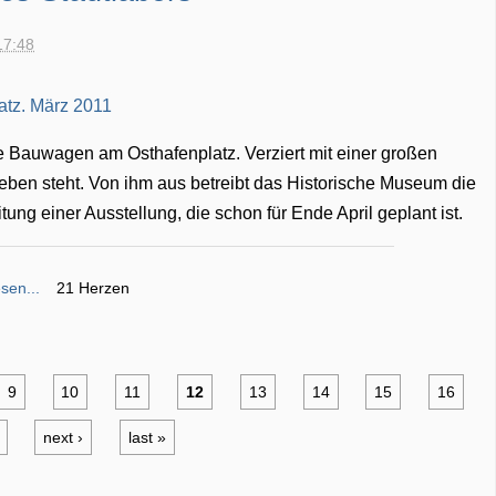
17:48
te Bauwagen am Osthafenplatz. Verziert mit einer großen
ieben steht. Von ihm aus betreibt das Historische Museum die
tung einer Ausstellung, die schon für Ende April geplant ist.
sen...
21 Herzen
9
10
11
12
13
14
15
16
next ›
last »