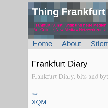
Thing Frankfurt
Frankfurt Kunst, Kritik und neue Medien
Art, Critique, New Media // Netzwerk
zur Um
Home
About
Site
Frankfurt Diary
Frankfurt Diary, bits and byt
STORY
XQM