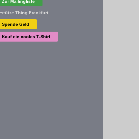
Zur Mailingliste
rstütze Thing Frankfurt
Spende Geld
Kauf ein cooles T-Shirt