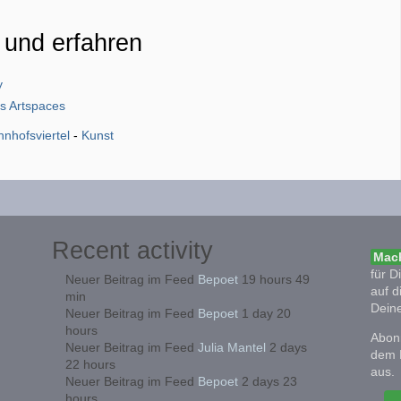
 und erfahren
y
s Artspaces
nhofsviertel
-
Kunst
Recent activity
Mach
für D
Neuer Beitrag im Feed
Bepoet
19 hours 49
auf d
min
Deine
Neuer Beitrag im Feed
Bepoet
1 day 20
hours
Abonn
Neuer Beitrag im Feed
Julia Mantel
2 days
dem 
22 hours
aus.
Neuer Beitrag im Feed
Bepoet
2 days 23
hours