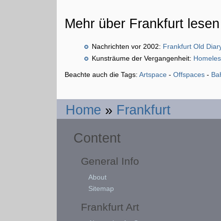
Mehr über Frankfurt lesen
Nachrichten vor 2002:
Frankfurt Old Diar
Kunsträume der Vergangenheit:
Homeles
Beachte auch die Tags:
Artspace
-
Offspaces
-
Bah
Home
»
Frankfurt
Content
General Info
About
Sitemap
Frankfurt Art