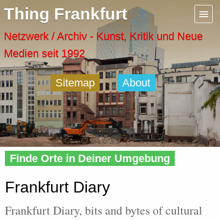
Menu
Thing Frankfurt
Artspaces
Netzwerk / Archiv - Kunst, Kritik und Neue
Medien seit 1992
Cool Places
Sitemap
About
Frankfurt Diary
Activity
Home
»
Frankfurt
» Diary
Recent Posts
Finde Orte in Deiner Umgebung
Home
Frankfurt Diary
Frankfurt Diary, bits and bytes of cultural